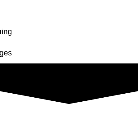
ning
iges