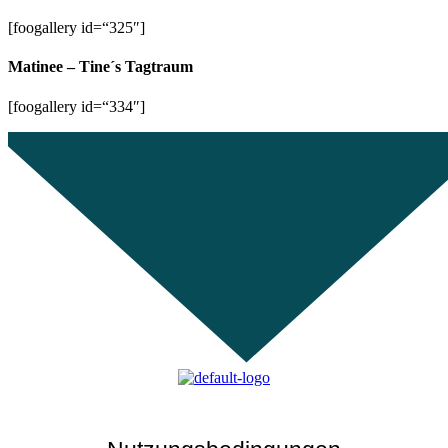
[foogallery id=“325″]
Matinee – Tine´s Tagtraum
[foogallery id=“334″]